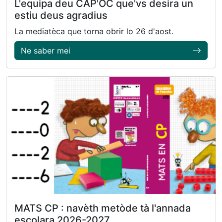
L'equipa deu CAP'OC que'vs desira un
estiu deus agradius
La mediatèca que torna obrir lo 26 d'aost.
Ne saber mei
MATS CP : navèth metòde tà l'annada
escolara 2026-2027