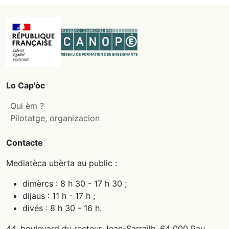
Lo Cap'òc
Qui èm ?
Pilotatge, organizacion
Contacte
Mediatèca ubèrta au public :
dimèrcs : 8 h 30 - 17 h 30 ;
dijaus : 11 h - 17 h ;
divés : 8 h 30 - 16 h.
44, boulevard du recteur Jean-Sarrailh, 64 000 Pau