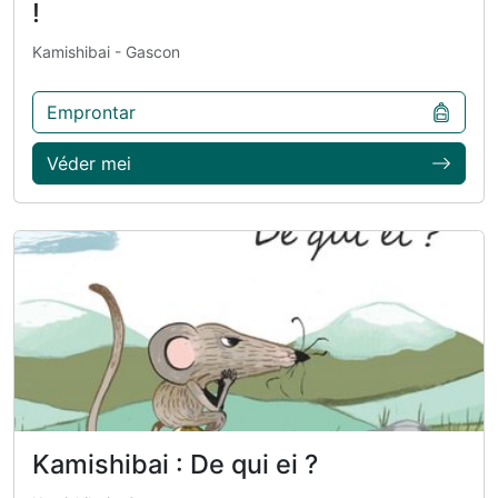
!
Kamishibai
- Gascon
Emprontar
Véder mei
Kamishibai : De qui ei ?