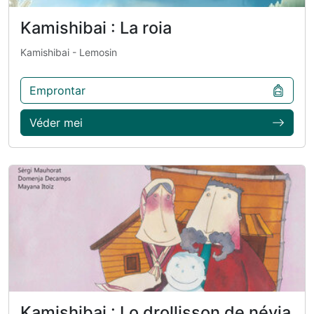
Kamishibai : La roia
Kamishibai
- Lemosin
Emprontar
Véder mei
Kamishibai : Lo drollisson de névia