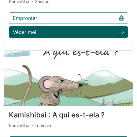
Kamishibai
- Gascon
Emprontar
Véder mei
Kamishibai : A qui es-t-ela ?
Kamishibai
- Lemosin