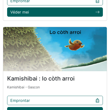
Emprontar
Véder mei
Kamishibai : lo còth arroi
Kamishibai
- Gascon
Emprontar