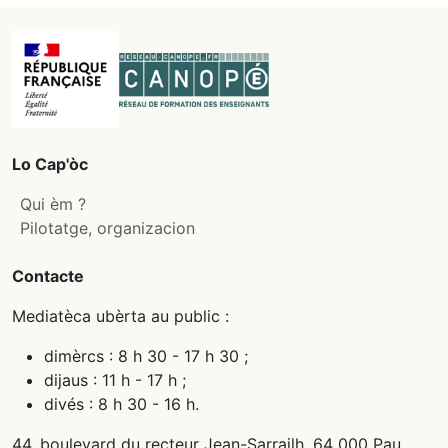
Lo Cap'òc
Qui èm ?
Pilotatge, organizacion
Contacte
Mediatèca ubèrta au public :
dimèrcs : 8 h 30 - 17 h 30 ;
dijaus : 11 h - 17 h ;
divés : 8 h 30 - 16 h.
44, boulevard du recteur Jean-Sarrailh, 64 000 Pau