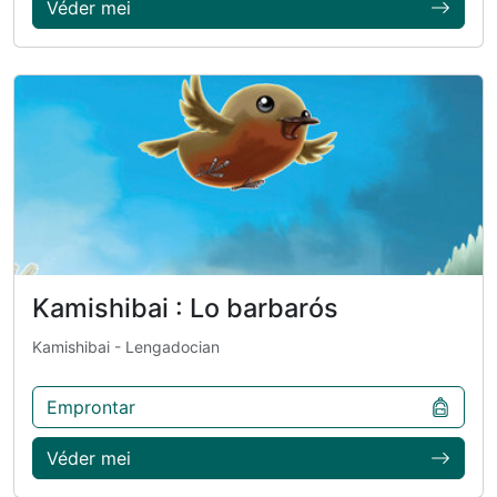
Véder mei
Kamishibai : Lo barbarós
Kamishibai
- Lengadocian
Emprontar
Véder mei