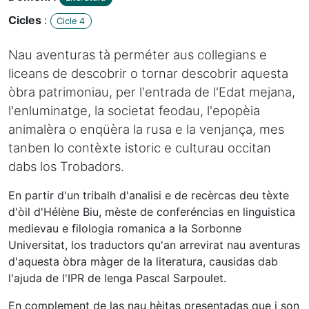
Cicles
:
Cicle 4
Nau aventuras tà perméter aus collegians e
liceans de descobrir o tornar descobrir aquesta
òbra patrimoniau, per l'entrada de l'Edat mejana,
l'enluminatge, la societat feodau, l'epopèia
animalèra o enqüèra la rusa e la venjança, mes
tanben lo contèxte istoric e culturau occitan
dabs los Trobadors.
En partir d'un tribalh d'analisi e de recèrcas deu tèxte
d'òil d'Hélène Biu, mèste de conferéncias en linguistica
medievau e filologia romanica a la Sorbonne
Universitat, los traductors qu'an arrevirat nau aventuras
d'aquesta òbra màger de la literatura, causidas dab
l'ajuda de l'IPR de lenga Pascal Sarpoulet.
En complement de las nau hèitas presentadas que i son