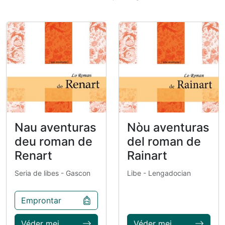
Nau aventuras
Nòu aventuras
deu roman de
del roman de
Renart
Rainart
Seria de libes
- Gascon
Libe
- Lengadocian
Emprontar
Véder mei
Véder mei