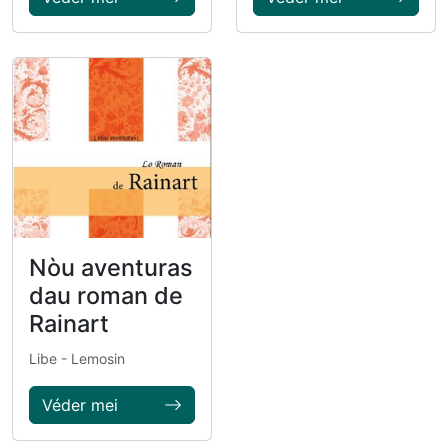
Nòu aventuras
dau roman de
Rainart
Libe
- Lemosin
Véder mei