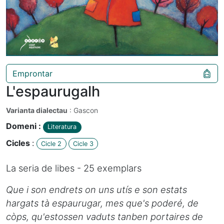
Emprontar
L'espaurugalh
Varianta dialectau
: Gascon
Domeni :
Literatura
Cicles
:
Cicle 2
Cicle 3
La seria de libes - 25 exemplars
Que i son endrets on uns utís e son estats
hargats tà espaurugar, mes que's poderé, de
còps, qu'estossen vaduts tanben portaires de