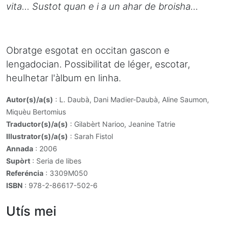
vita... Sustot quan e i a un ahar de broisha...
Obratge esgotat en occitan gascon e
lengadocian. Possibilitat de léger, escotar,
heulhetar l'àlbum en linha.
Autor(s)/a(s)
: L. Daubà, Dani Madier-Daubà, Aline Saumon,
Miquèu Bertomius
Traductor(s)/a(s)
: Gilabèrt Narioo, Jeanine Tatrie
Illustrator(s)/a(s)
: Sarah Fistol
Annada
: 2006
Supòrt
: Seria de libes
Referéncia
: 3309M050
ISBN
: 978-2-86617-502-6
Utís mei