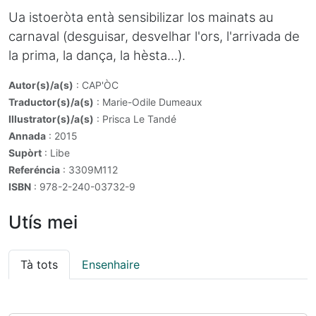
Ua istoeròta entà sensibilizar los mainats au
carnaval (desguisar, desvelhar l'ors, l'arrivada de
la prima, la dança, la hèsta...).
Autor(s)/a(s)
: CAP'ÒC
Traductor(s)/a(s)
: Marie-Odile Dumeaux
Illustrator(s)/a(s)
: Prisca Le Tandé
Annada
: 2015
Supòrt
: Libe
Referéncia
: 3309M112
ISBN
: 978-2-240-03732-9
Utís mei
Tà tots
Ensenhaire