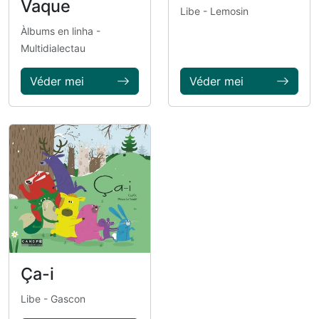
Vaque
Libe
- Lemosin
Àlbums en linha
-
Multidialectau
Véder mei
Véder mei
Ça-i
Libe
- Gascon